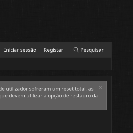
Iniciar sessão
Registar
Pesquisar
e utilizador sofreram um reset total, as
que devem utilizar a opção de restauro da