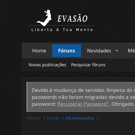
Home
Fóruns
Novidades
Mé
Novas publicações
Pesquisar fóruns
Devido à mudança de servidor, limpeza do si
passwords não foram migradas devido a ser
password:
Recuperar Password".
Obrigado
Fóruns
Temas
Abandonados