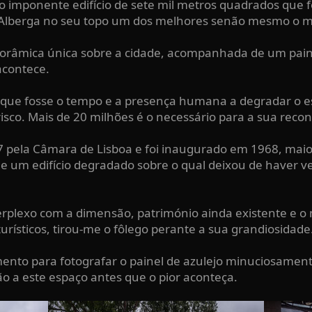
 imponente edifício de sete mil metros quadrados que foi
. Alberga no seu topo um dos melhores senão mesmo o me
orâmica única sobre a cidade, acompanhada de um painel
acontece.
m que fosse o tempo e a presença humana a degradar o e
co. Mais de 20 milhões é o necessário para a sua recon
67 pela Câmara de Lisboa e foi inaugurado em 1968, maio
e um edifício degradado sobre o qual deixou de haver v
erplexo com a dimensão, património ainda existente e 
rísticos, tirou-me o fôlego perante a sua grandiosidade
mento para fotografar o painel de azulejo minuciosamen
o a este espaço antes que o pior aconteça.