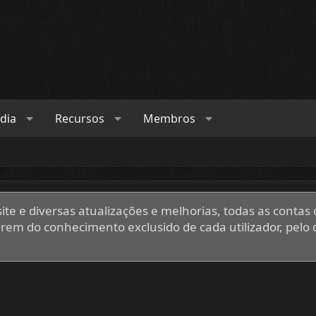
dia
Recursos
Membros
te e diversas atualizações e melhorias, todas as contas d
em do conhecimento exclusido de cada utilizador, pelo 
.