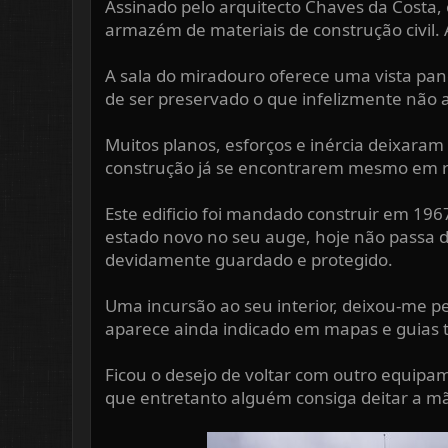
Assinado pelo arquitecto Chaves da Costa, o
ó
í
armazém de materiais de construção civil
p
c
i
i
c
o
A sala do miradouro oferece uma vista pan
o
de ser preservado o que infelizmente não 
Muitos planos, esforços e inércia deixara
construção já se encontrarem mesmo em ris
Este edificio foi mandado construir em 19
estado novo no seu auge, hoje não passa d
devidamente guardado e protegido.
Uma incursão ao seu interior, deixou-me p
aparece ainda indicado em mapas e guias tu
Ficou o desejo de voltar com outro equipa
que entretanto alguém consiga deitar a mã