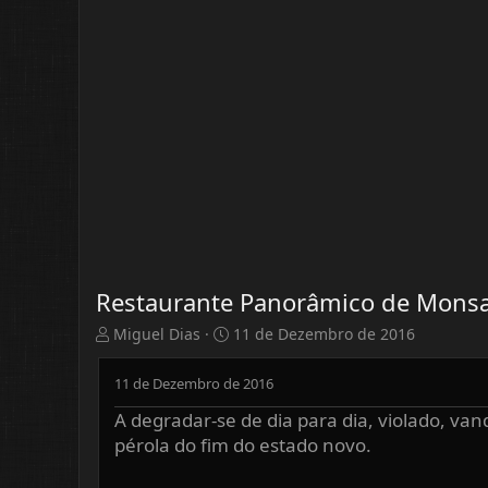
Restaurante Panorâmico de Mons
A
D
Miguel Dias
11 de Dezembro de 2016
u
a
t
t
11 de Dezembro de 2016
o
a
r
d
A degradar-se de dia para dia, violado, va
d
e
pérola do fim do estado novo.
o
i
T
n