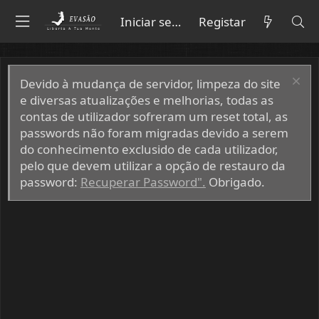
Iniciar sessão
Registar
Devido à mudança de servidor, limpeza do site
e diversas atualizações e melhorias, todas as
contas de utilizador sofreram um reset total, as
passwords não foram migradas devido a serem
do conhecimento exclusido de cada utilizador,
pelo que devem utilizar a opção de restauro da
password:
Recuperar Password".
Obrigado.