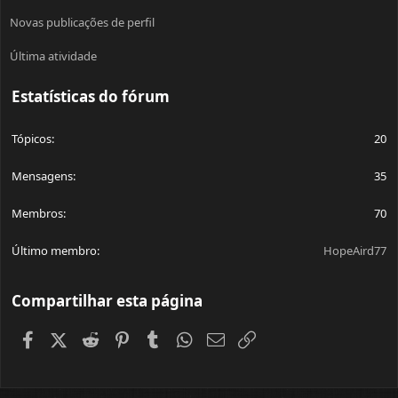
Novas publicações de perfil
Última atividade
Estatísticas do fórum
Tópicos
20
Mensagens
35
Membros
70
Último membro
HopeAird77
Compartilhar esta página
Facebook
X (Twitter)
Reddit
Pinterest
Tumblr
WhatsApp
E-mail
Link