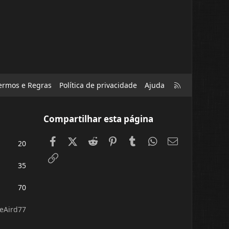
R
ermos e Regras
Política de privacidade
Ajuda
S
S
Compartilhar esta página
Facebook
X (Twitter)
Reddit
Pinterest
Tumblr
WhatsApp
E-mail
20
Link
35
70
eAird77