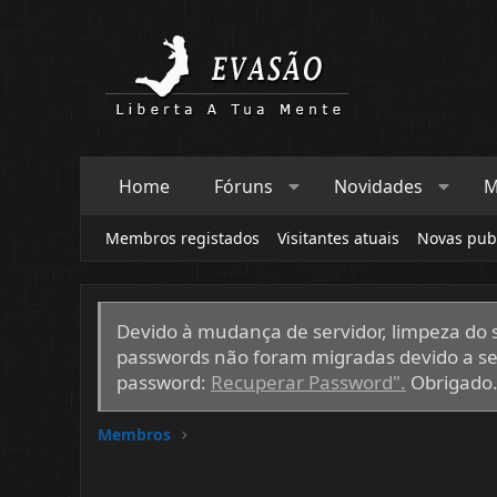
Home
Fóruns
Novidades
M
Membros registados
Visitantes atuais
Novas publ
Devido à mudança de servidor, limpeza do si
passwords não foram migradas devido a ser
password:
Recuperar Password".
Obrigado
Membros