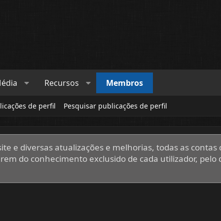
édia
Recursos
Membros
icações de perfil
Pesquisar publicações de perfil
te e diversas atualizações e melhorias, todas as contas d
em do conhecimento exclusido de cada utilizador, pelo 
.