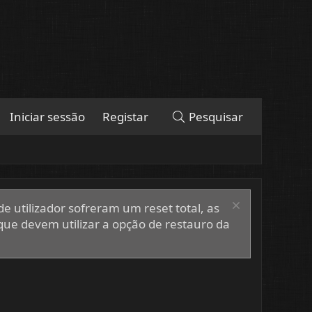
Iniciar sessão
Registar
Pesquisar
e utilizador sofreram um reset total, as
que devem utilizar a opção de restauro da